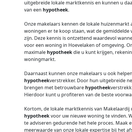
uitgebreide lokale marktkennis en kunnen u daar
van een
hypotheek
.
Onze makelaars kennen de lokale huizenmarkt al
woningen er te koop staan, wat de gemiddelde v
zijn. Deze kennis is ontzettend waardevol wann
voor een woning in Hoevelaken of omgeving. O
maximale
hypotheek
die u kunt krijgen, rekeni
woningmarkt.
Daarnaast kunnen onze makelaars u ook helpen 
hypotheek
verstrekker. Door hun uitgebreide ne
brengen met betrouwbare
hypotheek
verstrekk
Hierdoor kunt u profiteren van de beste voorw
Kortom, de lokale marktkennis van Makelaardij o
hypotheek
voor uw nieuwe woning te vinden. Wi
te adviseren gedurende het hele proces. Maak e
meerwaarde van onze lokale expertise bij het af